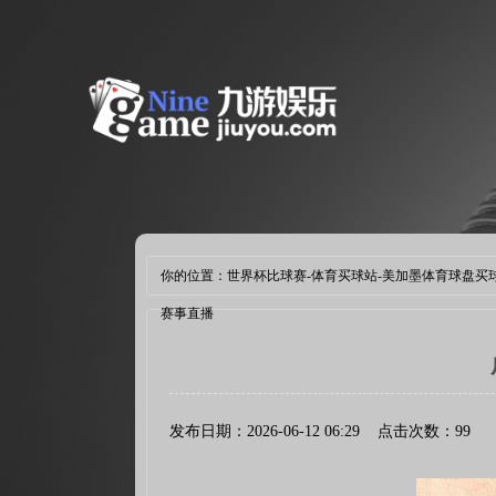
你的位置：
世界杯比球赛-体育买球站-美加墨体育球盘买
赛事直播
发布日期：2026-06-12 06:29 点击次数：99