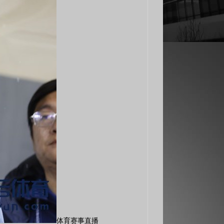
体育赛事直播