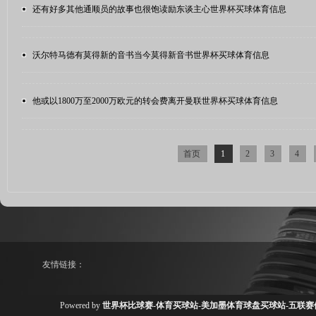
还有好多其他通顺员的故事也很饱读励东谈主心世界杯买球体育信息
沃尔特马德有莫得新的音书当今莫得新音书世界杯买球体育信息
他或以1800万至2000万欧元的转会费离开曼联世界杯买球体育信息
首页
1
2
3
4
友情链接：
Powered by
世界杯比球赛-体育买球站-美加墨体育球盘买球站-五联赛