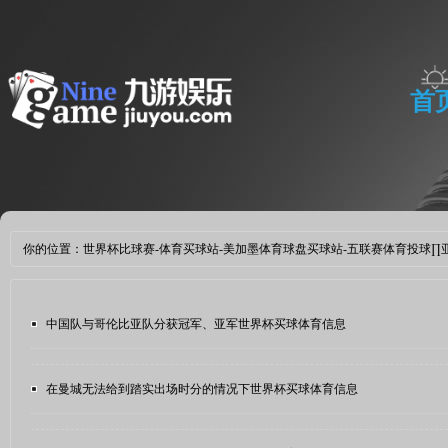
首
体
你的位置：
世界杯比球赛-体育买球站-美加墨体育球盘买球站-五联赛体育投球∏
中国队与哥伦比亚队分获冠军、亚军世界杯买球体育信息
在曼城无法给到踏实出场时分的情况下世界杯买球体育信息