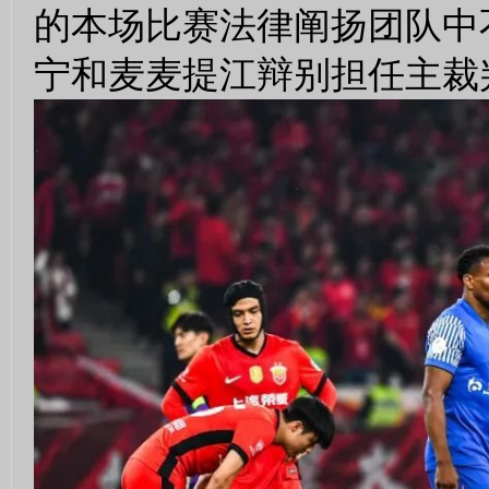
的本场比赛法律阐扬团队中
宁和麦麦提江辩别担任主裁