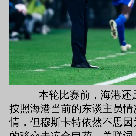
本轮比赛前，海港还是
按照海港当前的东谈主员情
情，但穆斯卡特依然不思因
的移交去凑合申花。关联词