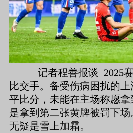
记者程善报谈 2025赛
比交手。备受伤病困扰的上
平比分，未能在主场称愿拿
是拿到第二张黄牌被罚下场
无疑是雪上加霜。