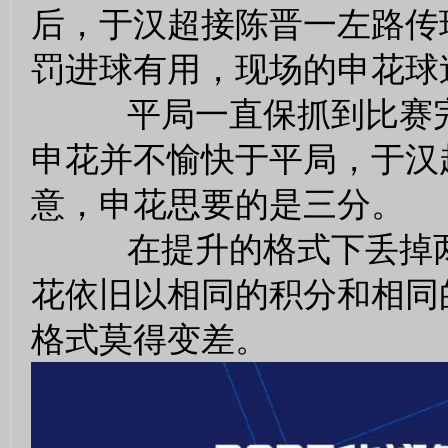
后，于汉超接陈晋一左路传
罚进球有用，现场的申花球
平局一直保抓到比赛完
申花并不愉快于平局，于汉
意，申花思要的是三分。
在提升的格式下丢掉两
花依旧以相同的积分和相同
格式莫得变差。