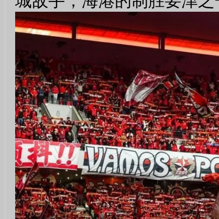
城敌手，海港的制胜要津之