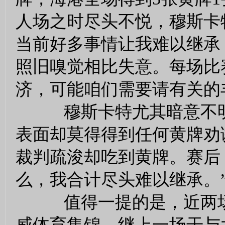
人场之时尽头不悦，穆斯卡
当前好多事情让我难以继承
照旧嗅觉相比失意。每场比
济，可能咱们需要请有关的
穆斯卡特尤其暗意不明的
表面却莫得得到任何黄牌劝
裁判疏浚却吃到黄牌。赛后
么，我合计尽头难以继承。
值得一提的是，近两场
威体育集锦，继上一场干与